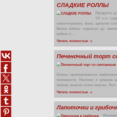
СЛАДКИЕ РОЛЛЫ
Продукты для
1/2 ч.л. сод
какао-порошка, мука, щепотка со
Белки взбить отдельно до пиков
взбить с…
Читать полностью →
Печеночный торт с
блины промазываются майонезом
полезности. Поэтому я решила з
зелени, вышло очень вкусно. Этот
Читать полностью →
Лапоточки и грибоч
Ингред