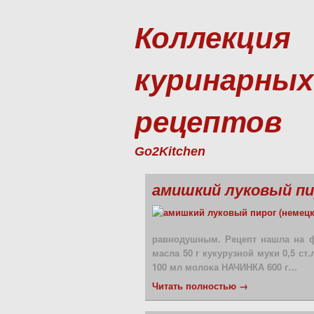
Коллекция
куринарных
рецептов
Go2Kitchen
амишкий луковый пир
равнодушным. Рецепт нашла на ф
масла 50 г кукурузной муки 0,5 ст.
100 мл молока НАЧИНКА 600 г…
Читать полностью →