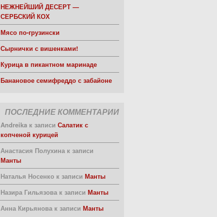
НЕЖНЕЙШИЙ ДЕСЕРТ —
СЕРБСКИЙ КОХ
Мясо по-грузински
Сырнички с вишенками!
Курица в пикантном маринаде
Банановое семифреддо с забайоне
ПОСЛЕДНИЕ КОММЕНТАРИИ
Andreika
к записи
Салатик с
копченой курицей
Анастасия Полухина
к записи
Манты
Наталья Носенко
к записи
Манты
Назира Гильязова
к записи
Манты
Анна Кирьянова
к записи
Манты