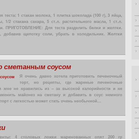
 теста: 1 стакан молока, 1 плитка шоколада (100 г), 3 яйца,
ы, 1/2 стакана сахара, 5 ст.л. растительного масла, 1 ст.л.
ли. ПРИГОТОВЛЕНИЕ: Для теста разделить белки и желтки.
, добавив щепотку соли, убрать в холодильник. Желтки
о сметанным соусом
Я очень давно хотела приготовить печеночный
торт, но рецепты, где жареные печеночные
 мне не нравились из – за высокой калорийности и не
аменить майонез на сметану и добавить в соус немного
 торт с легкостью может стать очень необычной…
ки
иенты: 4 столовых ложки маринованных опят 200 гр