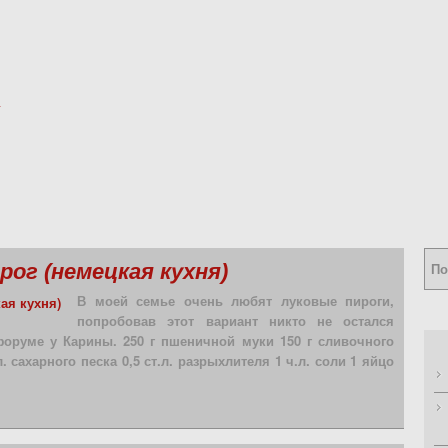
ог (немецкая кухня)
В моей семье очень любят луковые пироги,
попробовав этот вариант никто не остался
оруме у Карины. 250 г пшеничной муки 150 г сливочного
л. сахарного песка 0,5 ст.л. разрыхлителя 1 ч.л. соли 1 яйцо