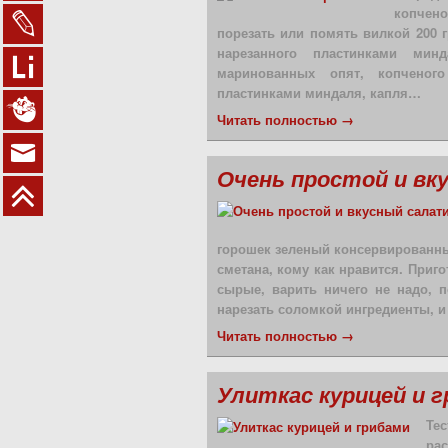
копчено
порезать или помять вилкой 200 
нарезанного пластинками мин
маринованных опят, копченог
пластинками миндаля, капля…
Читать полностью →
Очень простой и вк
горошек зеленый консервированный
сметана, кому как нравится. Приг
сырые, варить ничего не надо, 
нарезать соломкой ингредиенты, 
Читать полностью →
Улиткас курицей и 
Те
рас