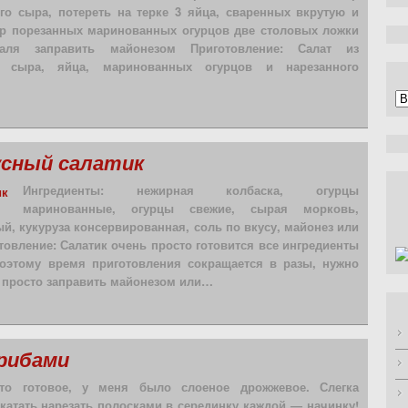
го сыра, потереть на терке 3 яйца, сваренных вкрутую и
гр порезанных маринованных огурцов две столовых ложки
даля заправить майонезом Приготовление: Салат из
о сыра, яйца, маринованных огурцов и нарезанного
А
усный салатик
Ингредиенты: нежирная колбаска, огурцы
маринованные, огурцы свежие, сырая морковь,
, кукуруза консервированная, соль по вкусу, майонез или
отовление: Салатик очень просто готовится все ингредиенты
поэтому время приготовления сокращается в разы, нужно
и просто заправить майонезом или…
грибами
сто готовое, у меня было слоеное дрожжевое. Слегка
катать,нарезать полосками,в серединку каждой — начинку!