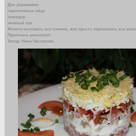
Для украшения:
перепелиные яйца
помидор
зеленый лук
Можете выложить все слоями, или просто перемешать все ингр
Приятного аппетита!!!
Автор: Нина Чистякова