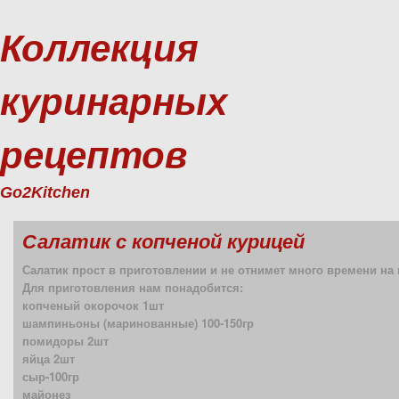
Коллекция
куринарных
рецептов
Go2Kitchen
Салатик с копченой курицей
Салатик прост в приготовлении и не отнимет много времени на 
Для приготовления нам понадобится:
копченый окорочок 1шт
шампиньоны (маринованные) 100-150гр
помидоры 2шт
яйца 2шт
сыр-100гр
майонез