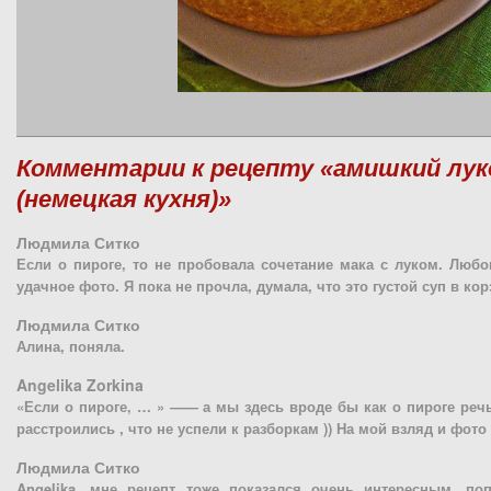
Комментарии к рецепту «амишкий лук
(немецкая кухня)»
Людмила Ситко
Если о пироге, то не пробовала сочетание мака с луком. Любо
удачное фото. Я пока не прочла, думала, что это густой суп в корз
Людмила Ситко
Алина, поняла.
Angelika Zorkina
«Если о пироге, … » —— а мы здесь вроде бы как о пироге реч
расстроились , что не успели к разборкам )) На мой взляд и фото
Людмила Ситко
Angelika, мне рецепт тоже показался очень интересным, по