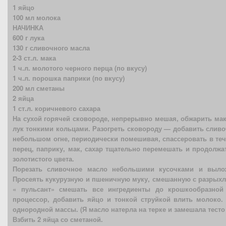
1 яйцо
100 мл молока
НАЧИНКА
600 г лука
130 г сливочного масла
2-3 ст.л. мака
1 ч.л. молотого черного перца (по вкусу)
1 ч.л. порошка паприки (по вкусу)
200 мл сметаны
2 яйца
1 ст.л. коричневого сахара
На сухой горячей сковороде, непрерывно мешая, обжарить мак
лук тонкими кольцами. Разогреть сковороду — добавить сливо
небольшом огне, периодически помешивая, спассеровать в теч
перец, паприку, мак, сахар тщательно перемешать и продолжат
золотистого цвета.
Порезать сливочное масло небольшими кусочками и выло
Просеять кукурузную и пшеничную муку, смешанную с разрыхл
« пульсант» смешать все ингредиенты до крошкообразной
процессор, добавить яйцо и тонкой струйкой влить молоко.
однородной массы. (Я масло натерла на терке и замешала тесто
Взбить 2 яйца со сметаной.