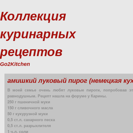
Коллекция
куринарных
рецептов
Go2Kitchen
амишкий луковый пирог (немецкая кух
В моей семье очень любят луковые пироги, попробовав эт
равнодушным. Рецепт нашла на форуме у Карины.
250 г пшеничной муки
150 г сливочного масла
50 г кукурузной муки
0,5 ст.л. сахарного песка
0,5 ст.л. разрыхлителя
1 ч.л. соли