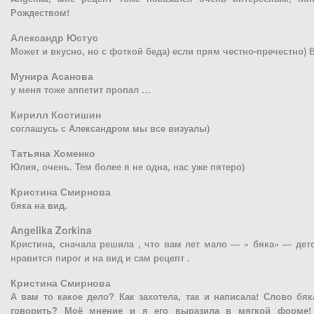
Рождеством!
Александр Юстус
Может и вкусно, но с фоткой беда) если прям честно-пречестно) 
Мунира Асанова
у меня тоже аппетит пропал …
Кирилл Костишин
соглашусь с Александром мы все визуалы)
Татьяна Хоменко
Юлия, очень. Тем более я не одна, нас уже пятеро)
Кристина Смирнова
бяка на вид.
Angelika Zorkina
Кристина, сначала решила , что вам лет мало — » бяка» — детс
нравится пирог и на вид и сам рецепт .
Кристина Смирнова
А вам то какое дело? Как захотела, так и написала! Слово бя
говорить? Моё мнение и я его выразила в мягкой форме!