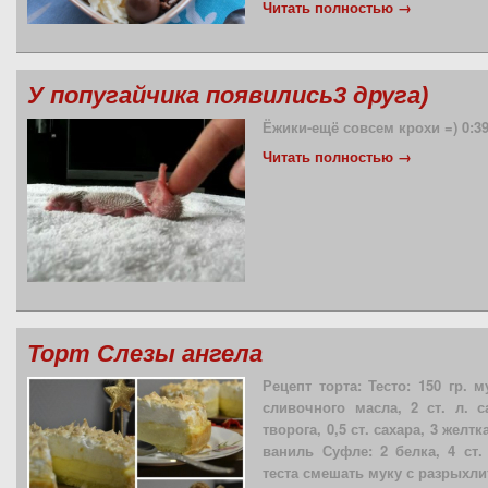
Читать полностью →
У попугайчика появились3 друга)
Ёжики-ещё совсем крохи =) 0:3
Читать полностью →
Торт Слезы ангела
Рецепт торта: Тесто: 150 гр. м
сливочного масла, 2 ст. л. с
творога, 0,5 ст. сахара, 3 желтк
ваниль Суфле: 2 белка, 4 ст.
теста смешать муку с разрыхл