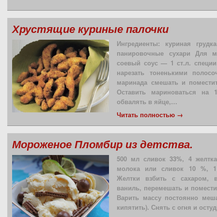
Хрустящие куриные палочки
Ингредиенты: куриная груд
панировочные сухари Для м
соевый соус — 1 ст.л. специ
нарезать тоненькими полосо
маринада смешать и поместит
Оставить мариноваться на 
обвалять в яйце,…
Читать полностью →
Мороженое Пломбир из детства.
500 мл сливок 33%, 4 желтка,
молока или сливок 10 %, 1 
Желтки взбить с сахаром, 
ваниль, перемешать и помести
Варить массу постоянно меша
кипятить). Снять с огня и осту