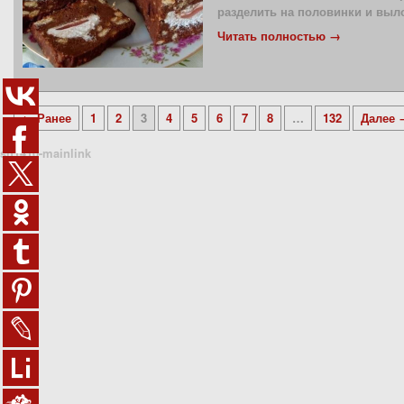
разделить на половинки и выл
Читать полностью →
← Ранее
1
2
3
4
5
6
7
8
…
132
Далее 
sn1410-mainlink