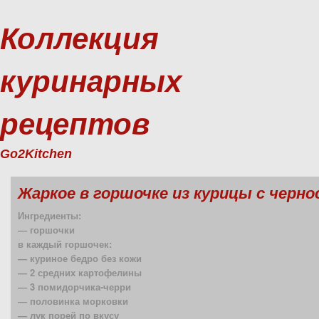
Коллекция
куринарных
рецептов
Go2Kitchen
Жаркое в горшочке из курицы с черн
Ингредиенты:
— горшочки
в каждый горшочек:
— куриное бедро без кожи
— 2 средних картофелины
— 3 помидорчика-черри
— половинка морковки
— лук порей по вкусу