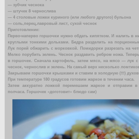
— зубчик чеснока
— штучек 8 чернослива
— 4 столовые ложки куриного (или любого другого) бульона
— соль,перец,лавровый лист, сухой чеснок
Приготовление:
Перво-наперво горшочки нужно обдать кипятком. И налить в н
круглыми тонкими дольками. Бедра разделить на порционные 
Лук порей обжарить с морковкой. Помидорки разрезать на чет
Мелко порубить зелень. Чеснок раздавить ребром ножа. Тепер
в горшочек. Сначала картофель, затем мясо, на мясо — лук с
чеснок, чернослив и зелень. На самый верх несколько ломтико
Закрываем горшочки крышками и ставим в холодную (!!!) духов
При температуре 180 градусов готовим жаркое в течении часа.
Затем аккуратно ложкой перемешаем жаркое и отправим в
полчаса. Горшочек «доготовит» блюдо сам)