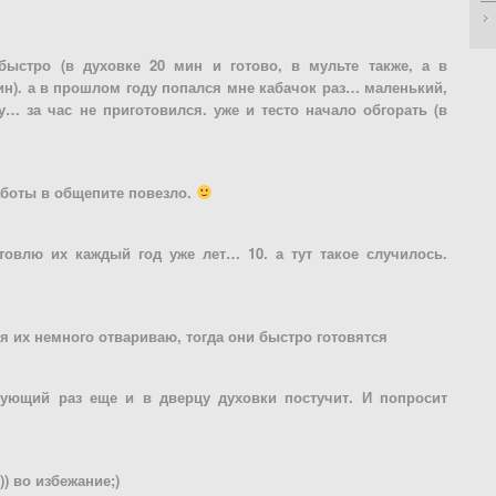
быстро (в духовке 20 мин и готово, в мульте также, а в
н). а в прошлом году попался мне кабачок раз… маленький,
у… за час не приготовился. уже и тесто начало обгорать (в
аботы в общепите повезло.
товлю их каждый год уже лет… 10. а тут такое случилось.
 я их немного отвариваю, тогда они быстро готовятся
ующий раз еще и в дверцу духовки постучит. И попросит
) во избежание;)