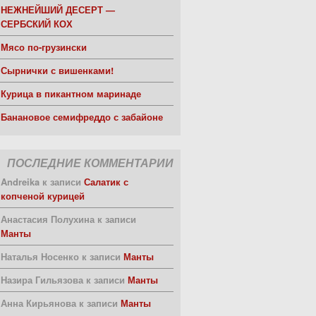
НЕЖНЕЙШИЙ ДЕСЕРТ —
СЕРБСКИЙ КОХ
Мясо по-грузински
Сырнички с вишенками!
Курица в пикантном маринаде
Банановое семифреддо с забайоне
ПОСЛЕДНИЕ КОММЕНТАРИИ
Andreika
к записи
Салатик с
копченой курицей
Анастасия Полухина
к записи
Манты
Наталья Носенко
к записи
Манты
Назира Гильязова
к записи
Манты
Анна Кирьянова
к записи
Манты