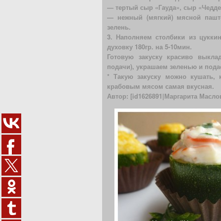
— тертый сыр «Гауда», сыр «Чедде
— нежный (мягкий) мясной паште
зелень.
3. Наполняем столбики из цукки
духовку 180гр. на 5-10мин.
Готовую закуску красиво выкла
подачи), украшаем зеленью и пода
* Такую закуску можно кушать, 
крабовым мясом самая вкусная.
Автор: [id1626891|Маргарита Масло