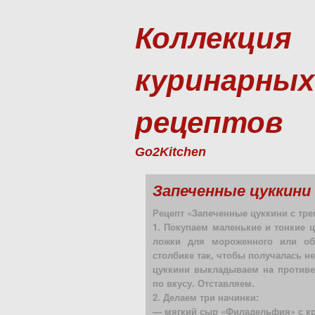
Коллекция
куринарных
рецептов
Go2Kitchen
Запеченные цуккини
Рецепт «Запеченные цуккини с тре
1. Покупаем маленькие и тонкие 
ложки для мороженного или об
столбике так, чтобы получалась 
цуккини выкладываем на противе
по вкусу. Отставляем.
2. Делаем три начинки:
— мягкий сыр «Филадельфия» с к