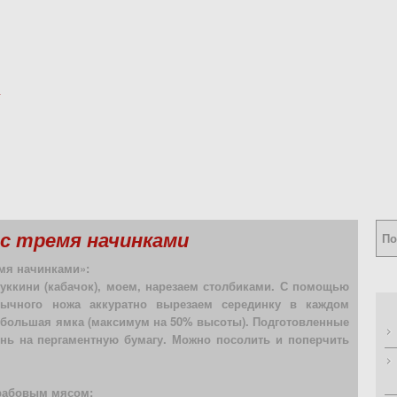
 с тремя начинками
мя начинками»:
цуккини (кабачок), моем, нарезаем столбиками. С помощью
ычного ножа аккуратно вырезаем серединку в каждом
небольшая ямка (максимум на 50% высоты). Подготовленные
нь на пергаментную бумагу. Можно посолить и поперчить
рабовым мясом;