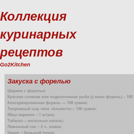
Коллекция
куринарных
рецептов
Go2Kitchen
Закуска с форелью
Шарики с форелью
Красная соленая или подкопченная рыба (у меня форель) – 100
Консервированная форель — 100 грамм;
Творожный сыр типа «Альметте»– 100 грамм;
Яйцо вареное – 1 штука;
Табаско – несколько капель;
Лимонный сок – 2 ч. ложки;
Укроп – большой пучок;