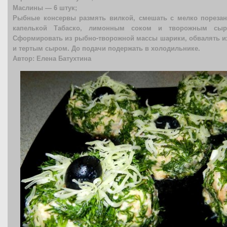
Маслины — 6 штук;
Рыбные консервы размять вилкой, смешать с мелко пореза
капелькой Табаско, лимонным соком и творожным сыро
Сформировать из рыбно-творожной массы шарики, обвалять их
и тертым сыром. До подачи подержать в холодильнике.
Автор: Елена Батухтина