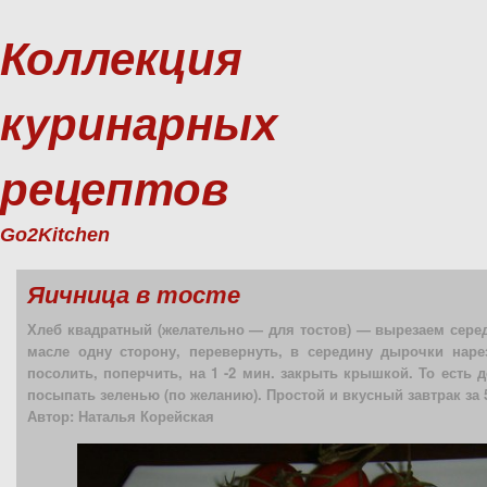
Коллекция
куринарных
рецептов
Go2Kitchen
Яичница в тосте
Хлеб квадратный (желательно — для тостов) — вырезаем серед
масле одну сторону, перевернуть, в середину дырочки наре
посолить, поперчить, на 1 -2 мин. закрыть крышкой. То есть
посыпать зеленью (по желанию). Простой и вкусный завтрак за 5
Автор: Наталья Корейская