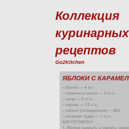
Коллекция
куринарных
рецептов
Go2Kitchen
ЯБЛОКИ С КАРАМЕ
• яблоки — 4 шт.
• сливочное масло — 3 cт.л.
• сахар — 3 cт.л.
• корица — 1/2 ч.л.
• сливки (охлажденные) — 200г
• сахарная пудра — 1 cт.л.
КАК ГОТОВИТЬ?
1. Яблоки вымыть и удалить сердц