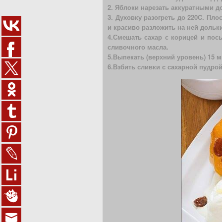
2. Яблоки нарезать аккуратными д
3. Духовку разогреть до 220C. Пл
и красиво разложить на ней дольк
4.Смешать сахар с корицей и пос
сливочного масла.
5.Выпекать (верхний уровень) 15 м
6.Взбить сливки с сахарной пудро