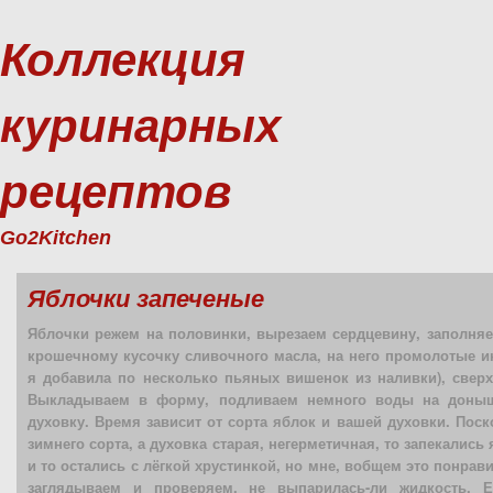
Коллекция
куринарных
рецептов
Go2Kitchen
Яблочки запеченые
Яблочки режем на половинки, вырезаем сердцевину, заполня
крошечному кусочку сливочного масла, на него промолотые ин
я добавила по несколько пьяных вишенок из наливки), сверх
Выкладываем в форму, подливаем немного воды на доныш
духовку. Время зависит от сорта яблок и вашей духовки. Поск
зимнего сорта, а духовка старая, негерметичная, то запекались 
и то остались с лёгкой хрустинкой, но мне, вобщем это понрав
заглядываем и проверяем, не выпарилась-ли жидкость. Е