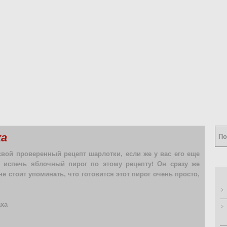
ка
свой проверенный рецепт шарлотки, если же у вас его еще
ю испечь яблочный пирог по этому рецепту! Он сразу же
е стоит упоминать, что готовится этот пирог очень просто,
аха