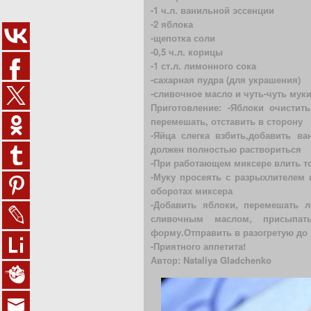
-1 ч.л. ванильной эссенции
-2 яблока
-щепотка соли
-0,5 ч.л. корицы
-1 ст.л. лимонного сока
-сахарная пудра (для украшения)
-сливочное масло и чуть-чуть мук
Приготовление: -Яблоки очистит
перемешать, отставить в сторону
-Яйца слегка взбить,добавить ва
должен полностью раствориться
-При работающем миксере влить т
-Муку просеять с разрыхлителем 
оборотах миксера
-Добавить яблоки, перемешать 
сливочным маслом, присыпат
форму.Отправить в разогретую до 1
-Приятного аппетита!
Автор: Nataliya Gladchenko