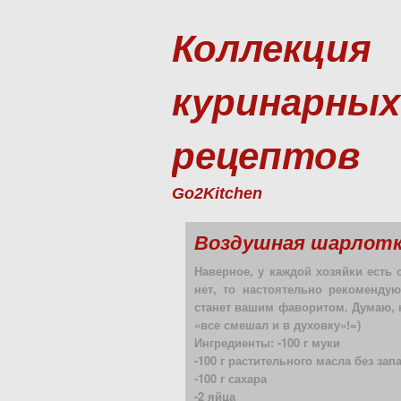
Коллекция
куринарных
рецептов
Go2Kitchen
Воздушная шарлот
Наверное, у каждой хозяйки есть 
нет, то настоятельно рекоменду
станет вашим фаворитом. Думаю, н
«все смешал и в духовку»!=)
Ингредиенты: -100 г муки
-100 г растительного масла без зап
-100 г сахара
-2 яйца