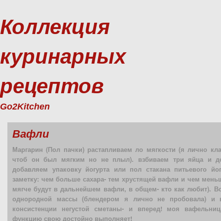
Коллекция
куринарных
рецептов
Go2Kitchen
Вафли
Маргарин (Пол пачки) растапливаем ло мягкости (я лично кла
чтоб он был мягким но не плыл). взбиваем три яйца и до
добавляем упаковку йогурта или пол стакана питьевого йог
заметку: чем больше сахара- тем хрустящей вафли и чем меньш
мягче будут в дальнейшем вафли, в общем- кто как любит). 
однородной массы (блендером я лично не пробовала) и 
консистенции негустой сметаны- и вперед! моя вафельни
функцию свою достойно выполняет!