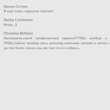
Ирина Ситник
Я ещё очень карусели люблю!!
Sanka Litvinenko
Игорь, ))
Christina Brilliant
Насмешили,какой профилактики кариеса???ВЫ вообще 
ЧУШЬ.Сейчас вообще весь шоколад напичкан химией и ничего п
уж тем более лечить вы им там что-то собрась.