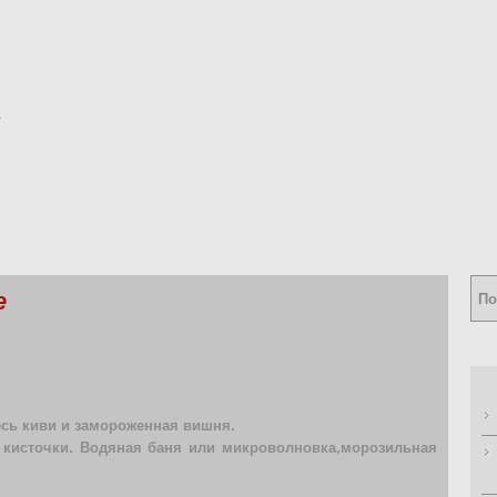
е
сь киви и замороженная вишня.
 кисточки. Водяная баня или микроволновка,морозильная