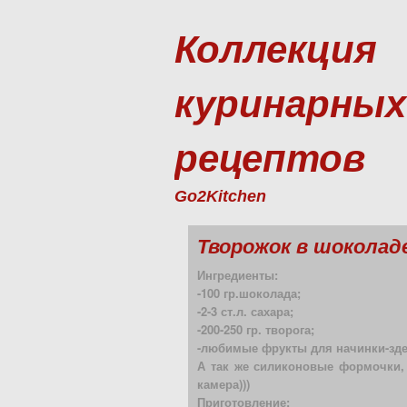
Коллекция
куринарных
рецептов
Go2Kitchen
Творожок в шоколад
Ингредиенты:
-100 гр.шоколада;
-2-3 ст.л. сахара;
-200-250 гр. творога;
-любимые фрукты для начинки-зде
А так же силиконовые формочки,
камера)))
Приготовление: