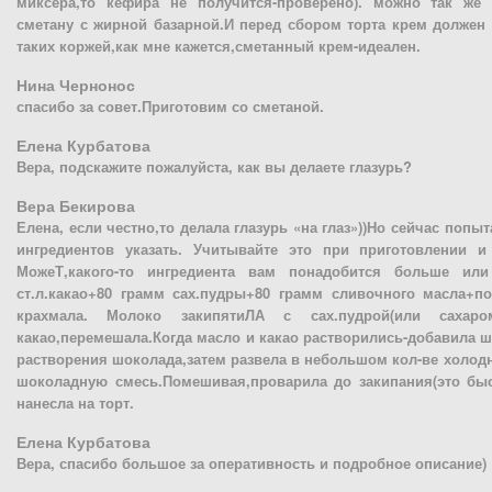
миксера,то кефира не получится-проверено). можно так же
сметану с жирной базарной.И перед сбором торта крем должен 
таких коржей,как мне кажется,сметанный крем-идеален.
Нина Чернонос
спасибо за совет.Приготовим со сметаной.
Елена Курбатова
Вера, подскажите пожалуйста, как вы делаете глазурь?
Вера Бекирова
Елена, если честно,то делала глазурь «на глаз»))Но сейчас поп
ингредиентов указать. Учитывайте это при приготовлении и 
МожеТ,какого-то ингредиента вам понадобится больше или 
ст.л.какао+80 грамм сах.пудры+80 грамм сливочного масла+п
крахмала. Молоко закипятиЛА с сах.пудрой(или сахаро
какао,перемешала.Когда масло и какао растворились-добавила 
растворения шоколада,затем развела в небольшом кол-ве холод
шоколадную смесь.Помешивая,проварила до закипания(это быст
нанесла на торт.
Елена Курбатова
Вера, спасибо большое за оперативность и подробное описание)