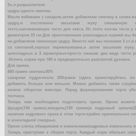
2ч.л.разрыхлителя
цедра одного лимона.
Масло взбиваем с сахаром,затем добавляем сметану и снова 
цедру,и постепенно засыпаем муку смешанную с р
тесто,напоминающее тесто для кекса. Из этого кол-ва теста у
диаметром 23 см.Для приготовления шоколадных коржей мы бе
не добавляем лимонную цедру. Вместо неё мы положим 3 ст.л.
со сметаной,хорошо перемешиваем,и затем засыпаем муку.
шоколадных и 2 мраморных-просто смешав два вида теста 
.Испечь коржи при 180 в предварительно разогретой духовке.
Для крема:
800 грамм сметаны30%
сахарная пудра-около 200грамм (здесь ориентируйтесь п
добавить больше или меньше. Можно добавить также сгущён
низких оборотах миксера. Перед формированием торта уб
полчаса.
Теперь нам необходимо подготовить орехи. Орехи можете
фундук(150 грамм),миндаль(150 грамм)и кедровый орешек(
наличие кедрового ореха в этом торте-крайне оригинальное с
и шоколадной глазурью.
Орехи слегка обжариваем и измельчаем(кедровые измельчать н
Теперь приступим к сборке торта. Каждый корж обильно см