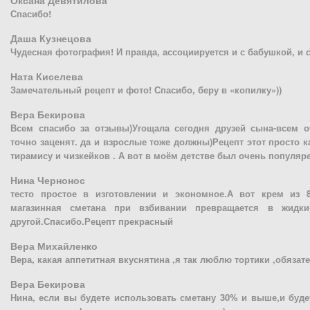
Оксана Девятилова
Спасибо!
Даша Кузнецова
Чудесная фотография! И правда, ассоциируется и с бабушкой, и с 
Ната Киселева
Замечательный рецепт и фото! Спасибо, беру в «копилку»))
Вера Бекирова
Всем спасибо за отзывы)Угощала сегодня друзей сына-всем о
точно заценят. да и взрослые тоже должны)Рецепт этот просто 
тирамису и чизкейков . А вот в моём детстве был очень популяр
Нина Чернонос
тесто простое в изготовлении и экономное.А вот крем из 8
магазинная сметана при взбивании превращается в жидк
другой.Спасибо.Рецепт прекрасный
Вера Михайленко
Вера, какая аппетитная вкуснятина ,я так люблю тортики ,обязате
Вера Бекирова
Нина, если вы будете использовать сметану 30% и выше,и буде