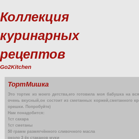
Коллекция
куринарных
рецептов
Go2Kitchen
ТортМишка
Это тортик из моего детства,его готовила моя бабушка на вс
очень вкусный,он состоит из сметанных коржей,сметанного кр
орешки. Попробуйте)
Нам понадобится:
1ст сахара
1ст сметаны
50 грамм размягчённого сливочного масла
около 3 ёх стаканов муки