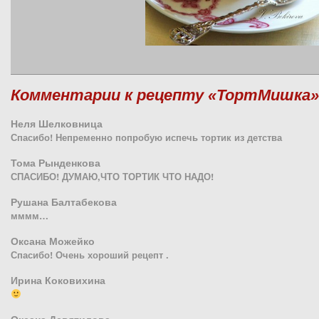
Комментарии к рецепту «ТортМишка»
Неля Шелковница
Спасибо! Непременно попробую испечь тортик из детства
Тома Рынденкова
СПАСИБО! ДУМАЮ,ЧТО ТОРТИК ЧТО НАДО!
Рушана Балтабекова
мммм…
Оксана Можейко
Спасибо! Очень хороший рецепт .
Ирина Коковихина