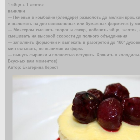
1 яйцо + 1 желток
ванилин
— Печенье в комбайне (блендере) размолоть до мелкой крошки
и выложить на дно силиконовых или бумажных формочек (у ме
— Миксером смешать творог и сахар, добавить яйцо, желток, 
смешивать на высокой скорости до полного объединения
— заполнить формочки и выпекать в разогретой до 180* духовке
мин остывать, не вынимая из форм.
— вынуть сырники и полностью остудить. Хранить в холодильн
Вкусных вам моментов)
Автор: Екатерина Керест