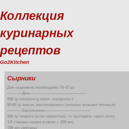
Коллекция
куринарных
рецептов
Go2Kitchen
Сырники
Для сырников необходимо 10-12 шт
————Дно———————————————-
200 гр печенья (у меня «сахарное»)
50-80 гр масла, растопленного (сколько возьмет печенье)
————Заполнение————————————-
350 гр творога (если зернистый, то протереть через сито)
1/2 стакана сахара (стакан = 220 мл)
150 мл сметаны