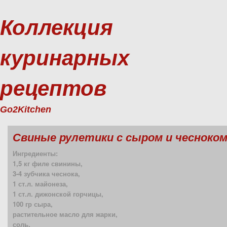
Коллекция
куринарных
рецептов
Go2Kitchen
Свиные рулетики с сыром и чесноко
Ингредиенты:
1,5 кг филе свинины,
3-4 зубчика чеснока,
1 ст.л. майонеза,
1 ст.л. дижонской горчицы,
100 гр сыра,
растительное масло для жарки,
соль,