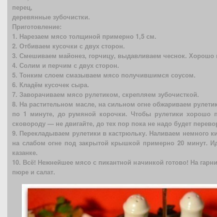
перец,
деревянные зубочистки.
Приготовление:
1. Нарезаем мясо толщиной примерно 1,5 см.
2. Отбиваем кусочки с двух сторон.
3. Смешиваем майонез, горчицу, выдавливаем чеснок. Хорошо
4. Солим и перчим с двух сторон.
5. Тонким слоем смазываем мясо получившимся соусом.
6. Кладём кусочек сыра.
7. Заворачиваем мясо рулетиком, скрепляем зубочисткой.
8. На растительном масле, на сильном огне обжариваем рулет
по 1 минуте, до румяной корочки. Чтобы рулетики хорошо 
сковороду — не двигайте, до тех пор пока не надо будет перево
9. Перекладываем рулетики в кастрюльку. Наливаем немного ки
на слабом огне под закрытой крышкой примерно 20 минут. И
казанке.
10. Всё! Нежнейшее мясо с пикантной начинкой готово! На гар
пюре и салат.