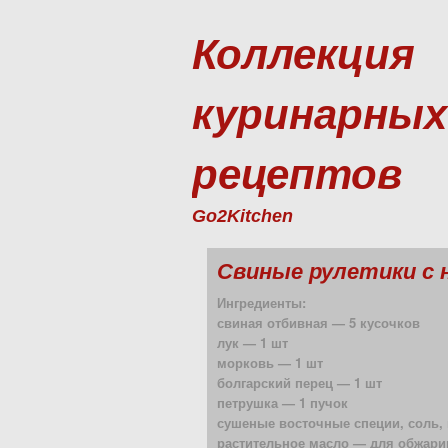
Коллекция
куринарных
рецептов
Go2Kitchen
Свиные рулетики с 
Ингредиенты:
свиная отбивная — 5 кусочков
лук — 1 шт
морковь — 1 шт
болгарский перец — 1 шт
петрушка — 1 пучок
сушеные восточные специи, соль,
растительное масло — для обжари