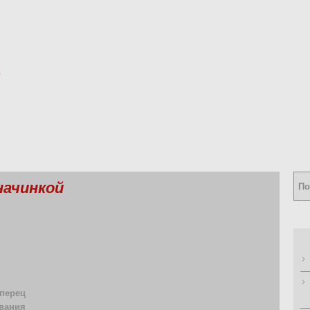
начинкой
 перец
вания