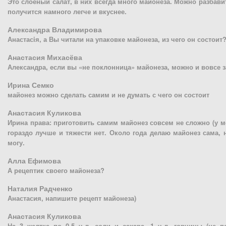
Это слоеный салат, в них всегда много майонеза. Можно разбави
получится намного легче и вкуснее.
Александра Владимирова
Анастасiя, а Вы читали на упаковке майонеза, из чего он состоит
Анастасия Михасёва
Александра, если вы «не поклонница» майонеза, можно и вовсе з
Ирина Семко
майонез можно сделать самим и не думать с чего он состоит
Анастасия Куликова
Ирина права: приготовить самим майонез совсем не сложно (у ме
гораздо лучше и тяжести нет. Около года делаю майонез сама, 
могу.
Алла Ефимова
А рецептик своего майонеза?
Наталия Радченко
Анастасия, напишите рецепт майонеза)
Анастасия Куликова
На 3 желтка по 0,5 ч.л. соли и сахара, 1 ч.л. горчицы (не 