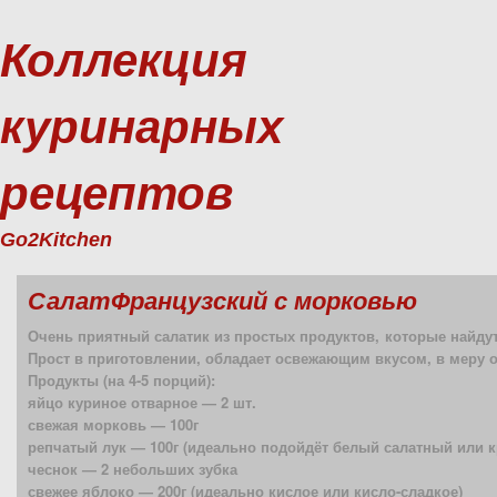
Коллекция
куринарных
рецептов
Go2Kitchen
СалатФранцузский с морковью
Очень приятный салатик из простых продуктов, которые найдут
Прост в приготовлении, обладает освежающим вкусом, в меру ос
Продукты (на 4-5 порций):
яйцо куриное отварное — 2 шт.
свежая морковь — 100г
репчатый лук — 100г (идеально подойдёт белый салатный или 
чеснок — 2 небольших зубка
свежее яблоко — 200г (идеально кислое или кисло-сладкое)