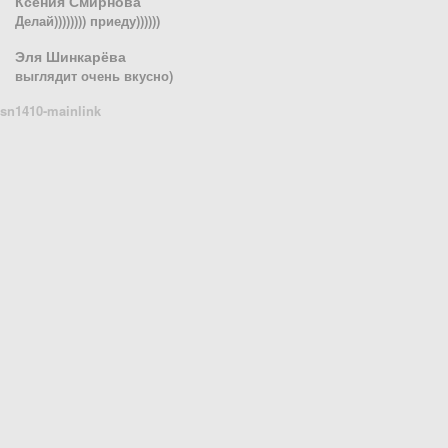
Ксения Смирнова
Делай)))))))) приеду))))))
Эля Шинкарёва
выглядит очень вкусно)
sn1410-mainlink