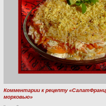
Комментарии к рецепту «СалатФранц
морковью»