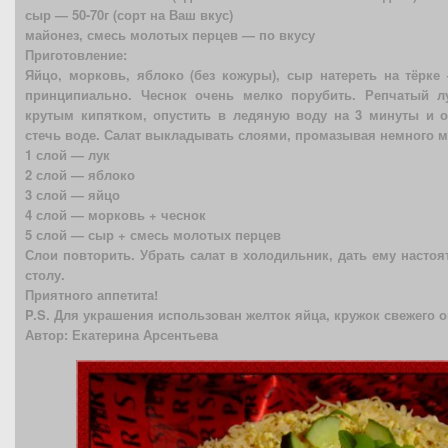
сыр — 50-70г (сорт на Ваш вкус)
майонез, смесь молотых перцев — по вкусу
Приготовление:
Яйцо, морковь, яблоко (без кожуры), сыр натереть на тёрк
принципиально. Чеснок очень мелко порубить. Репчатый л
крутым кипятком, опустить в ледяную воду на 3 минуты и о
стечь воде. Салат выкладывать слоями, промазывая немного 
1 слой — лук
2 слой — яблоко
3 слой — яйцо
4 слой — морковь + чеснок
5 слой — сыр + смесь молотых перцев
Слои повторить. Убрать салат в холодильник, дать ему настоят
столу.
Приятного аппетита!
P.S. Для украшения использован желток яйца, кружок свежего о
Автор: Екатерина Арсентьева