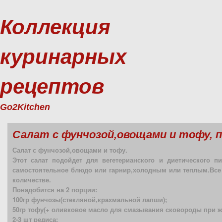
Коллекция
куринарных
рецептов
Go2Kitchen
Салат с фунчозой,овощами и тофу, 
Салат с фунчозой,овощами и тофу.
Этот салат подойдет для вегетерианского и диетического п
самостоятельное блюдо или гарнир,холодным или теплым.Все
количестве.
Понадобится на 2 порции:
100гр фунчозы(стекляной,крахмальной лапши);
50гр тофу(+ оливковое масло для смазывания сковороды при ж
2-3 шт редиса;