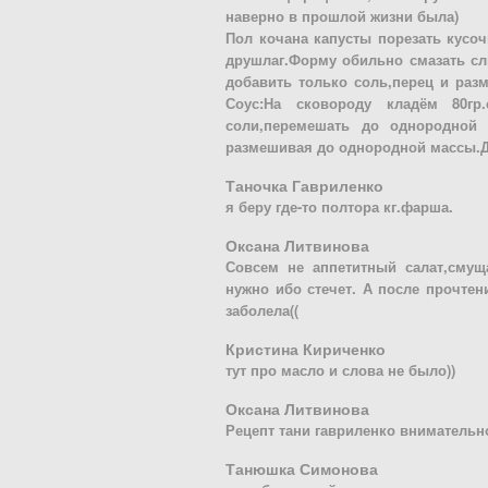
наверно в прошлой жизни была)
Пол кочана капусты порезать кусоч
друшлаг.Форму обильно смазать сл
добавить только соль,перец и раз
Соус:На сковороду кладём 80гр
соли,перемешать до однородной м
размешивая до однородной массы.Де
Таночка Гавриленко
я беру где-то полтора кг.фарша.
Оксана Литвинова
Совсем не аппетитный салат,смущ
нужно ибо стечет. А после прочте
заболела((
Кристина Кириченко
тут про масло и слова не было))
Оксана Литвинова
Рецепт тани гавриленко внимательн
Танюшка Симонова