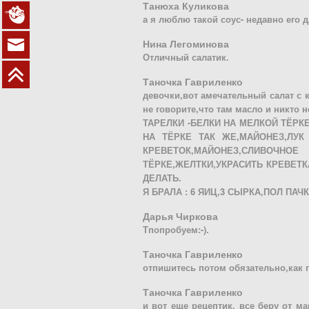
Танюха Куликова
а я люблю такой соус- недавно его 
Нина Легоминова
Отличный салатик.
Таночка Гавриленко
девочки,вот амечательный салат с 
не говорите,что там масло и никто 
ТАРЕЛКИ -БЕЛКИ НА МЕЛКОЙ ТЁРК
НА ТЁРКЕ ТАК ЖЕ,МАЙОНЕЗ,ЛУК
КРЕВЕТОК,МАЙОНЕЗ,СЛИ
ТЁРКЕ,ЖЕЛТКИ,УКРАСИТЬ КРЕВЕТК
ДЕЛАТЬ.
Я БРАЛА : 6 ЯИЦ,3 СЫРКА,ПОЛ ПА
Дарья Чиркова
Тпопробуем:-).
Таночка Гавриленко
отпишитесь потом обязательно,как 
Таночка Гавриленко
и вот еще рецептик, все беру от м