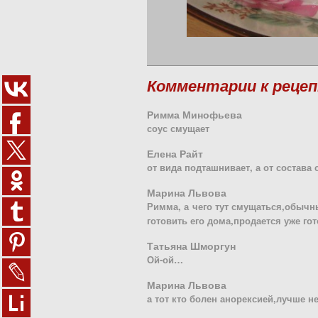
Комментарии к реце
Римма Минофьева
соус смущает
Елена Райт
от вида подташнивает, а от состава 
Марина Львова
Римма, а чего тут смущаться,обычн
готовить его дома,продается уже го
Татьяна Шморгун
Ой-ой…
Марина Львова
а тот кто болен анорексией,лучше не