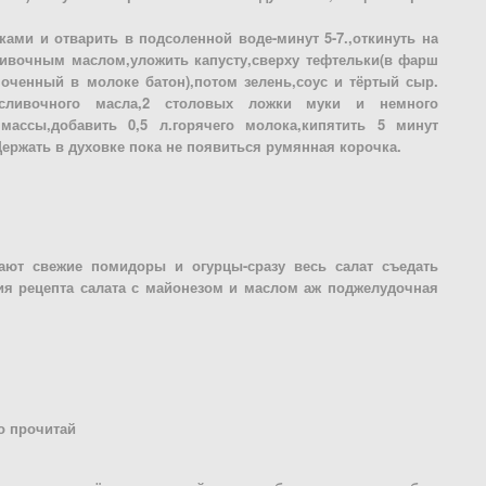
ками и отварить в подсоленной воде-минут 5-7.,откинуть на
ивочным маслом,уложить капусту,сверху тефтельки(в фарш
моченный в молоке батон),потом зелень,соус и тёртый сыр.
.сливочного масла,2 столовых ложки муки и немного
ассы,добавить 0,5 л.горячего молока,кипятить 5 минут
ржать в духовке пока не появиться румянная корочка.
ают свежие помидоры и огурцы-сразу весь салат съедать
ния рецепта салата с майонезом и маслом аж поджелудочная
о прочитай