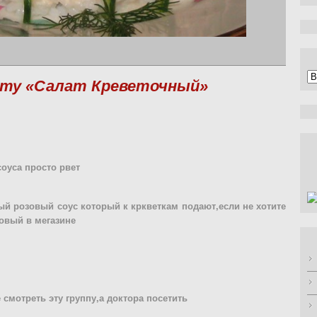
А
пту «Салат Креветочный»
соуса просто рвет
ый розовый соус который к кркветкам подают,если не хотите
товый в мегазине
 смотреть эту группу,а доктора посетить