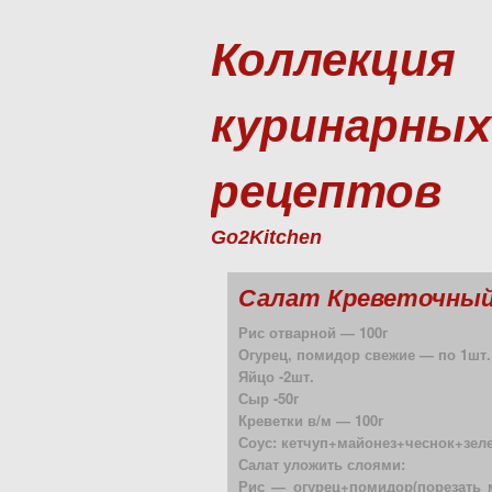
Коллекция
куринарных
рецептов
Go2Kitchen
Салат Креветочны
Рис отварной — 100г
Огурец, помидор свежие — по 1шт.
Яйцо -2шт.
Сыр -50г
Креветки в/м — 100г
Соус: кетчуп+майонез+чеснок+зел
Салат уложить слоями:
Рис — огурец+помидор(порезать