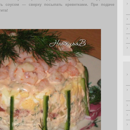
ть соусом — сверху посыпать креветками. При подаче
ита!