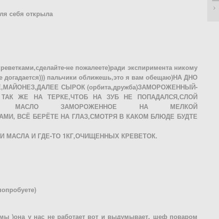
для себя открыла
креветками,сделайте-не пожалеете)ради экспиримента никому
не догадается))) пальчики оближешь,это я вам обещаю)НА ДНО
Е,МАЙОНЕЗ,ДАЛЕЕ СЫРОК (орбита,дружба)ЗАМОРОЖЕННЫЙ-
 ТАК ЖЕ НА ТЕРКЕ,ЧТОБ НА ЗУБ НЕ ПОПАДАЛСЯ,СЛОЙ
ВОЧНОЕ МАСЛО ЗАМОРОЖЕННОЕ НА МЕЛКОЙ
АМИ, ВСЁ БЕРЁТЕ НА ГЛАЗ,СМОТРЯ В КАКОМ БЛЮДЕ БУДТЕ
ЧКИ МАСЛА И ГДЕ-ТО 1КГ,ОЧИЩЕННЫХ КРЕВЕТОК.
попробуете)
амы )она у нас не работает вот и выдумывает, шеф поваром