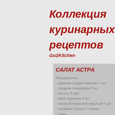
Коллекция
куринарных
рецептов
Go2Kitchen
САЛАТ АСТРА
Ингредиенты:
· куриная грудка вареная 1 шт
· средние помидоры 2 шт
· чеснок 2 зуб.
· яйца вареные 4 шт
· перец болгарский красный 1 шт
· сухарики белые 1 стакан
· соль