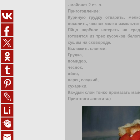
· майонез 2 ст. л.
Приготовление:
Куриную грудку отварить, мелк
посолить, чеснок мелко измельчит
Яйцо варёное натереть на сред
готовятся из трех кусочков бело
сушим на сковороде.
Выложить слоями:
Грудка,
помидор,
чеснок,
яйцо,
перец сладкий,
сухарики.
Каждый слой тонко промазать май
Приятного аппетита:)