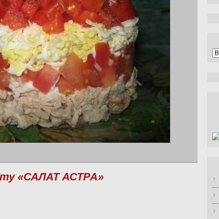
А
пту «САЛАТ АСТРА»