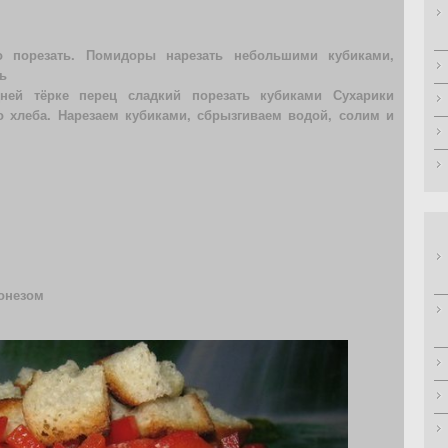
о порезать. Помидоры нарезать небольшими кубиками,
ь
ней тёрке перец сладкий порезать кубиками Сухарики
го хлеба. Нарезаем кубиками, сбрызгиваем водой, солим и
онезом