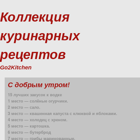
Коллекция
куринарных
рецептов
Go2Kitchen
С добрым утром!
15 лучших закусок к водке
1 место — солёные огурчики.
2 место — сало.
3 место — квашенная капуста с клюквой и яблоками.
4 место — холодец с хреном.
5 место — картошка.
6 место — бутерброд
7 место — грибы маринованные.