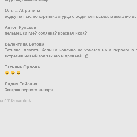
Ольга Абронина
водку не пью,но картинка огурца с водочкой вызвала желание вы
Антон Русаков
пельмешки где? солянка? красная икра?
Валентина Батова
Татьяна, платить больши конечна не хочется но и первого в т
встретиш новый год так его и проведёш)))
Татьяна Орлова
Лидия Гайсина
Завтрак первого января
sn1410-mainlink