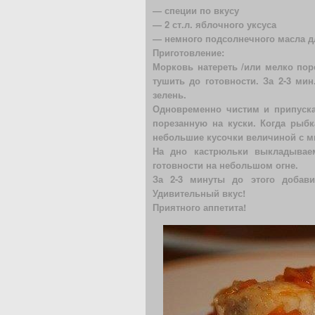
— специи по вкусу
— 2 ст.л. яблочного уксуса
— немного подсолнечного масла д
Приготовление:
Морковь натереть /или мелко поре
тушить до готовности. За 2-3 мин
зелень.
Одновременно чистим и припуск
порезанную на куски. Когда рыбк
небольшие кусочки величиной с м
На дно кастрюльки выкладывае
готовности на небольшом огне.
За 2-3 минуты до этого добави
Удивительный вкус!
Приятного аппетита!