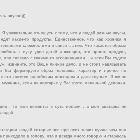
нь вкусно)))
 Я уважительно отношусь к тому, что у людей разные вкусы,
дят какие-то продукты. Единственное, что как хозяйка я
тельными сложностями в связи с этим. Что касается образа
любовь к луку удел детей и женщин, это просто продукт,
, или связано с какими-то ассоциациями… и если Вы судите
уж, извините, это Ваше личное дело, и не стоит навязывать
и Вы формируете образ человека, характер и прочее по
е это кажется однобоким подходом и даже глупым. Я же не
 мужчине, если на аватарке у Вас фото маленькой девочки.
ции , то мои коменты в суть попали , а моя аватарка не
а людей
 категории людей которые все про всех знают лучше чем они
 приходило в голову, что я всегда много говорю и стараюсь