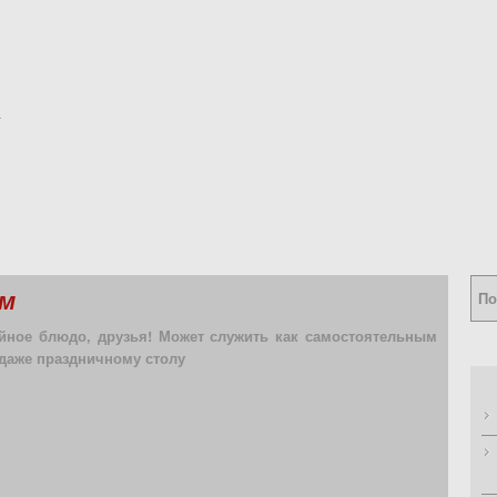
ом
йное блюдо, друзья! Может служить как самостоятельным
 даже праздничному столу