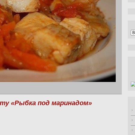
А
пту «Рыбка под маринадом»