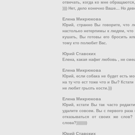
отвечать, когда ко мне обращаются,
)))) Нет, дело конечно Ваше… Но де
Елена Микрюкова
Юрий, странно Вы говорите, что л
настолько нетерпимы к людям, что 
кушать, Вы готовы его бросить ил
тому кто полюбит Вас.
Юрий Ставских
Елена, какая нафиг любовь , не сме
Елена Микрюкова
Юрий, если собака не будет есть мо
на ту что ест тоже что и Вы? Кстати
не любит грызть кости.)))
Елена Микрюкова
Юрий, кстати Вы так часто редакт
удалите совсем. Вы с первого раза 
отказываться от своих же слов?
слова?)))))))))
Юрий Ставских