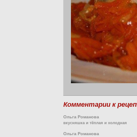
Комментарии к реце
Ольга Романова
вкусняшка и тёплая и холодная
Ольга Романова