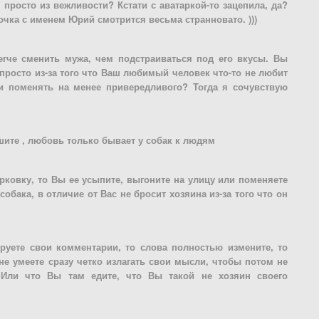
 просто из вежливости? Кстати с аватаркой-то зацепила, да?
вочка с именем Юрий смотрится весьма странновато. )))
егче сменить мужа, чем подстраиваться под его вкусы. Вы
просто из-за того что Ваш любимый человек что-то не любит
и поменять на менее привередливого? Тогда я сочувствую
шите , любовь только бывает у собак к людям
рковку, то Вы ее усыпите, выгоните на улицу или поменяете
 собака, в отличие от Вас не бросит хозяина из-за того что он
ируете свои комментарии, то слова полностью измените, то
не умеете сразу четко излагать свои мысли, чтобы потом не
 Или что Вы там едите, что Вы такой не хозяин своего