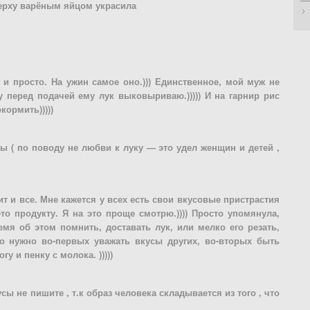
верху варёным яйцом украсила
 и просто. На ужин самое оно.))) Единственное, мой муж не
 перед подачей ему лук выковыриваю.))))) И на гарнир рис
окормить)))))
ы ( по поводу не любви к луку — это удел женщин и детей ,
бит и все. Мне кажется у всех есть свои вкусовые пристрастия
о продукту. Я на это проще смотрю.)))) Просто упомянула,
мя об этом помнить, доставать лук, или мелко его резать,
о нужно во-первых уважать вкусы других, во-вторых быть
гу и пенку с молока. )))))
сы не пишите , т.к образ человека складывается из того , что