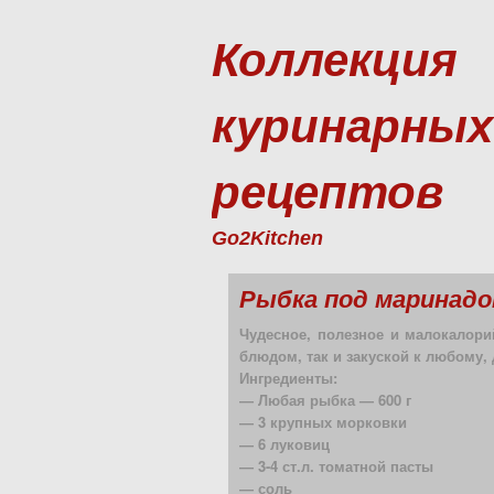
Коллекция
куринарных
рецептов
Go2Kitchen
Рыбка под маринад
Чудесное, полезное и малокалори
блюдом, так и закуской к любому,
Ингредиенты:
— Любая рыбка — 600 г
— 3 крупных морковки
— 6 луковиц
— 3-4 ст.л. томатной пасты
— соль