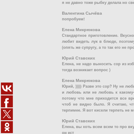
я не давно тоже рыбку делала но с
Валентина Сычёва
попробуем!
Елена Микрюкова
Стандартное приготовление. Вкусно
любит видеть лук в блюде, поэтому
(опять же супругу, а то так его не пр
Юрий Ставских
Елена, не надо выносить сор из изб
тогда возникает вопрос )
Елена Микрюкова
Юрий, ))))) Разве это сор? Ну не лю
и любовь или не любовь к какому-т
потому что мне приходится все вре
чтоб не видно было. Я считаю, чт
терпимее. Я вот кисели терпеть не мо
Юрий Ставских
Елена, вы хоть всем всем то про вку
он ест