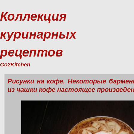
Коллекция
куринарных
рецептов
Go2Kitchen
Рисунки на кофе. Некоторые барме
из чашки кофе настоящее произведен