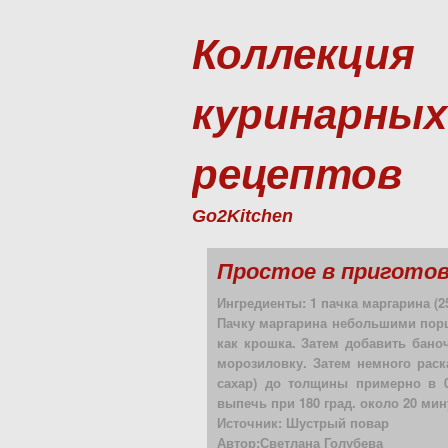
Коллекция
куринарных
рецептов
Go2Kitchen
Простое в приготовл
Ингредиенты: 1 пачка маргарина (25
Пачку маргарина небольшими порц
как крошка. Затем добавить баноч
морозиловку. Затем немного раск
сахар) до толщины примерно в 0
выпечь при 180 град. около 20 мин
Источник: Шустрый повар
Автор:Светлана Голубева