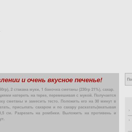
ении и очень вкусное печенье!
0гр), 2 стакана муки, 1 баночка сметаны (230гр 21%), сахар.
иями натереть на терке, перемешивая с мукой. Получается
ку сметаны и замесить тесто. Положить его на 30 минут в
атать, присыпать сахаром и по сахару раскатать(вкатывая
,5 см. Разрезать на ромбики. Выложить на противень и
ут.