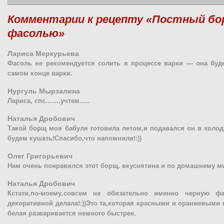
Комментарии к рецепту «Постный бо
фасолью»
Лариса Меркурьева
Фасоль не рекомендуется солить в процессе варки — она буде
самом конце варки.
Нургуль Мырзалина
Лариса, спс…….учтем…..
Наталья Дробович
Такой борщ моя бабуля готовила летом,и подавался он в холод
будем кушать!Спасибо,что напомнили!:))
Олег Григорьевич
Нам очень понравился этот борщ, вкуснятина и по домашнему мил
Наталья Дробович
Кстати,по-моему,совсем не обязательно именно черную ф
декоративной делала!:))Это та,которая красными и оранжевыми
белая разваривается немного быстрее.