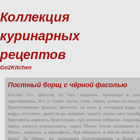
Коллекция
куринарных
рецептов
Go2Kitchen
Постный борщ с чёрной фасолью
Состав: 1ст. фосоли, по 1шт. моркови, луковицы и све
картофелины, 2ст. л. томат. пасты, соль, перец, зелень по вкусу
Приготовление: фасоль замочить на ночь в холодной воде, з
воды, посолить, довести до кипения, варить около часа (пробу
Картофель нарезать брусочками, лук мелким кубиком, морковь
тёрке, капусту нашинковать, через 15мин. после закипания в
20мин., морковь и картофель. Лук обжарить в масле вместе с
борщ. За 10мин., до окончания приготовления, в борщ до