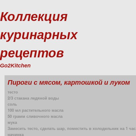
Коллекция
куринарных
рецептов
Go2Kitchen
Пироги с мясом, картошкой и луком
тесто
2/3 стакана ледяной воды
соль
100 мл растительного масла
50 грамм сливочного масла
мука
Замесить тесто, сделать шар, поместить в холодильник на 1 час
начинка