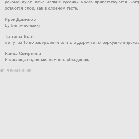
рекомендуют. даже мелкие кусочки масла приветствуются. когда
остаются слои, как в слоеном тесте.
Ирек Даминов
Бу бит эчпочмак)
Татьяна Вовк
минут за 15 до завершения влить в дырочки на верхушке пирожк
Раиса Смирнова
Я маслица подливаю немного,обьедение.
sn1410-mainlink