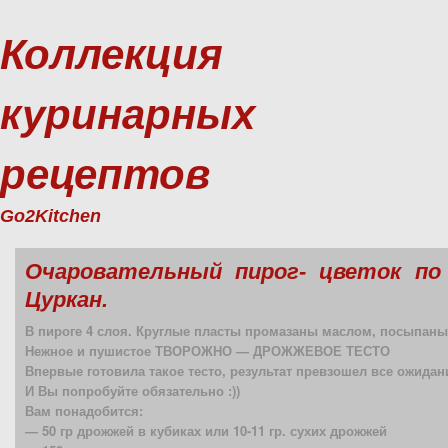
Коллекция
куринарных
рецептов
Go2Kitchen
Очаровательный пирог- цветок по
Цуркан.
В пироге 4 слоя. Круглые пласты промазаны маслом, посыпаны
Нежное и пушистое ТВОРОЖНО — ДРОЖЖЕВОЕ ТЕСТО
Впервые готовила такое тесто, результат превзошел все ожидан
И Вы попробуйте обязательно :))
Вам понадобится:
— 50 гр дрожжей в кубиках или 10-11 гр. сухих дрожжей