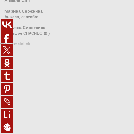
Анжела Сон
Марина Сережина
Анжела, спасибо!
Татьяна Сироткина
Большое СПАСИБО !!! )
sn1410-mainlink