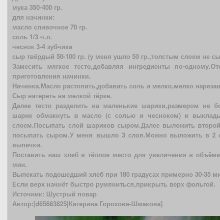
мука 350-400 гр.
для начинки:
масло сливочное 70 гр.
соль 1/3 ч.л.
чеснок 3-4 зубчика
сыр твёрдый 50-100 гр. (у меня ушло 50 гр.,толстым слоем не с
Замесить мягкое тесто,добавляя ингредиенты по-одному.О
приготовления начинки.
Начинка.Масло растопить,добавить соль и мелко,мелко нареза
Сыр натереть на мелкой тёрке.
Далее тесто разделить на маленькие шарики,размером не б
шарик обмакнуть в масло (с солью и чесноком) и выклад
слоем.Посыпать слой шариков сыром.Далее выложить второй
посыпать сыром.У меня вышло 3 слоя.Можно выложить в 2 
выпечки.
Поставить наш хлеб в тёплое место для увеличения в объёме
мин.
Выпекать подошедший хлеб при 180 градусах примерно 30-35 м
Если верх начнёт быстро румяниться,прикрыть верх фольгой.
Источник: Шустрый повар
Автор:[d65663825|Катерина Горохова-Шмакова]