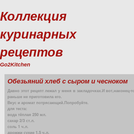
Коллекция
куринарных
рецептов
Go2Kitchen
Обезьяний хлеб с сыром и чесноком
Давно этот рецепт лежал у меня в закладочках.И вот,наконец-т
раньше не приготовила его.
Вкус и аромат потрясающий.Попробуйте.
для теста:
вода тёплая 250 мл.
сахар 2/3 ст.л.
соль 1 ч.л.
дрожжи сухие 1.5 ч.л.