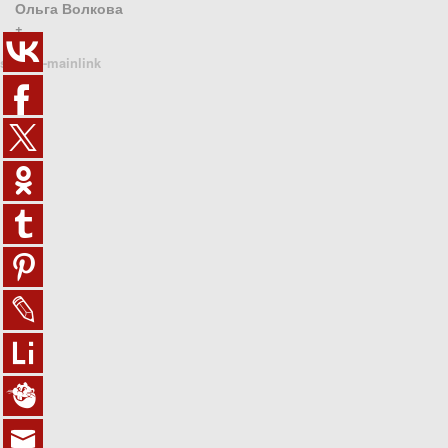
Ольга Волкова
+
sn1410-mainlink