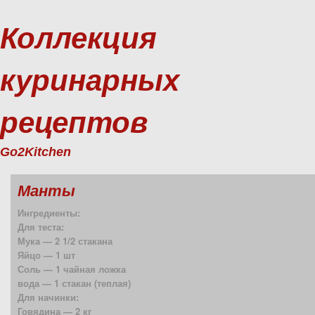
Коллекция
куринарных
рецептов
Go2Kitchen
Манты
Ингредиенты:
Для теста:
Мука — 2 1/2 стакана
Яйцо — 1 шт
Соль — 1 чайная ложка
вода — 1 стакан (теплая)
Для начинки:
Говядина — 2 кг