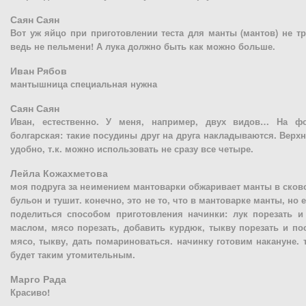
Саян Саян
Вот уж яйцо при приготовлении теста для манты (мантов) не тр
ведь не пельмени! А лука должно быть как можно больше.
Иван Рябов
мантышница специальная нужна
Саян Саян
Иван, естественно. У меня, например, двух видов… На ф
болгарская: такие посудины друг на друга накладываются. Вер
удобно, т.к. можно использовать не сразу все четыре.
Лейла Кожахметова
моя подруга за неимением мантоварки обжаривает манты в сков
бульон и тушит. конечно, это не то, что в мантоварке манты, но е
поделиться способом приготовления начинки: лук порезать и
маслом, мясо порезать, добавить курдюк, тыкву порезать и по
мясо, тыкву, дать помариноваться. начинку готовим накануне. 
будет таким утомительным.
Марго Рада
Красиво!