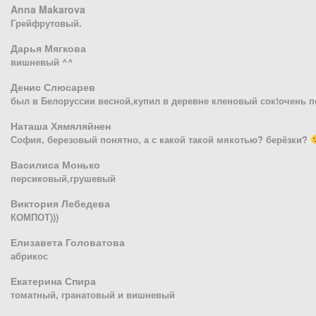
Anna Makarova
Грейфрутовый.
Дарья Мягкова
вишневый ^^
Денис Слюсарев
был в Белоруссии весной,купил в деревне кленовый сок!очень п
Наташа Хямяляйнен
София, березовый понятно, а с какой такой мякотью? берёзки?
Василиса Монько
персиковый,грушевый
Виктория Лебедева
КОМПОТ)))
Елизавета Головатова
абрикос
Екатерина Спира
томатный, гранатовый и вишневый