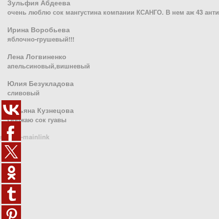
Зульфия Абдеева
очень люблю сок мангустина компании КСАНГО. В нем аж 43 антио
Ирина Воробьева
яблочно-грушевый!!!
Лена Логвиненко
апельсиновый,вишневый
Юлия Безукладова
сливовый
Татьяна Кузнецова
Обожаю сок гуавы
sn1410-mainlink