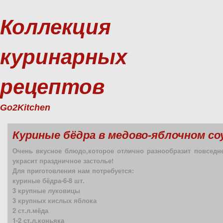
Коллекция
куринарных
рецептов
Go2Kitchen
Куриные бёдра в медово-яблочном соу
Очень вкусное блюдо,которое отлично разнообразит повседн
украсит праздничное застолье!
Для приготовления нам потребуется:
куриные бёдра-6-8 шт.
3 крупные луковицы
3 крупных кислых яблока
2 ст.л.мёда
1-2 ст.л.коньяка