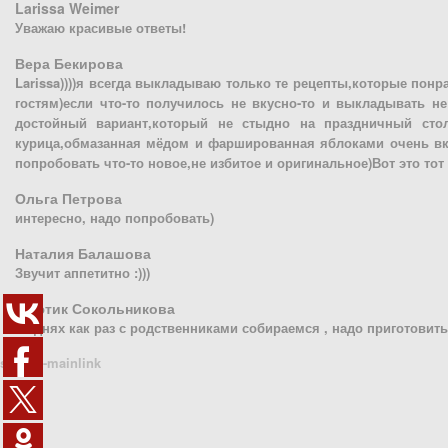
Larissa Weimer
Уважаю красивые ответы!
Вера Бекирова
Larissa))))я всегда выкладываю только те рецепты,которые пон
гостям)если что-то получилось не вкусно-то и выкладывать не
достойный вариант,который не стыдно на праздничный стол
курица,обмазанная мёдом и фаршированная яблоками очень вк
попробовать что-то новое,не избитое и оригинальное)Вот это тот
Ольга Петрова
интересно, надо попробовать)
Наталия Балашова
Звучит аппетитно :)))
Анютик Сокольникова
на днях как раз с родственниками собираемся , надо приготовит
sn1410-mainlink