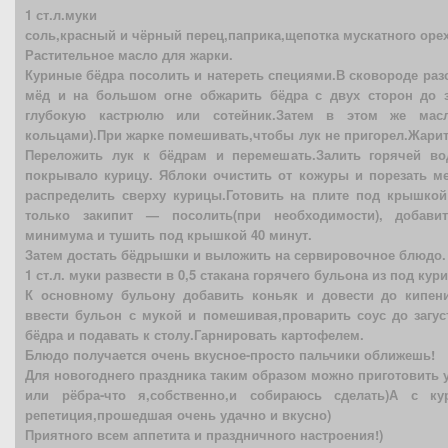
1 ст.л.муки
соль,красный и чёрный перец,паприка,щепотка мускатного оре
Растительное масло для жарки.
Куриные бёдра посолить и натереть специями.В сковороде раз
мёд и на большом огне обжарить бёдра с двух сторон до 
глубокую кастрюлю или сотейник.Затем в этом же масл
кольцами).При жарке помешивать,чтобы лук не пригорел.Жарит
Переложить лук к бёдрам и перемешать.Залить горячей во
покрывало курицу. Яблоки очистить от кожуры и порезать м
распределить сверху курицы.Готовить на плите под крышкой
только закипит — посолить(при необходимости), добави
минимума и тушить под крышкой 40 минут.
Затем достать бёдрышки и выложить на сервировочное блюдо.
1 ст.л. муки развести в 0,5 стакана горячего бульона из под кур
К основному бульону добавить коньяк и довести до кипен
ввести бульон с мукой и помешивая,проварить соус до загу
бёдра и подавать к столу.Гарнировать картофелем.
Блюдо получается очень вкусное-просто пальчики оближешь!
Для новогоднего праздника таким образом можно приготовить 
или рёбра-что я,собственно,и собираюсь сделать)А с к
репетиция,прошедшая очень удачно и вкусно)
Приятного всем аппетита и праздничного настроения!)