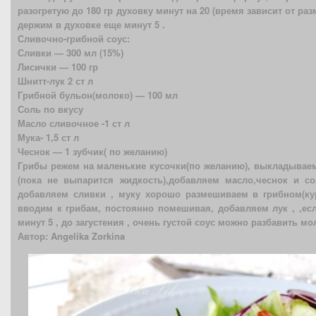
разогретую до 180 гр духовку минут на 20 (время зависит от ра
держим в духовке еще минут 5 .
Сливочно-грибной соус:
Сливки — 300 мл (15%)
Лисички — 100 гр
Шнитт-лук 2 ст л
Грибной бульон(молоко) — 100 мл
Соль по вкусу
Масло сливочное -1 ст л
Мука- 1,5 ст л
Чеснок — 1 зубчик( по желанию)
Грибы режем на маленькие кусочки(по желанию), выкладываем
(пока не выпарится жидкость),добавляем масло,чеснок и с
добавляем сливки , муку хорошо размешиваем в грибном(ку
вводим к грибам, постоянно помешивая, добавляем лук , ,ес
минут 5 , до загустения , очень густой соус можно разбавить м
Автор: Angelika Zorkina