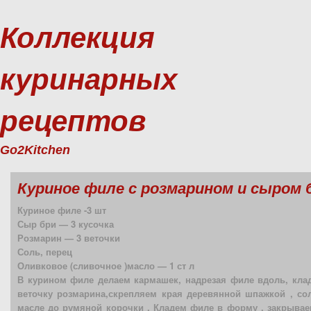
Коллекция
куринарных
рецептов
Go2Kitchen
Куриное филе с розмарином и сыром 
Куриное филе -3 шт
Сыр бри — 3 кусочка
Розмарин — 3 веточки
Соль, перец
Оливковое (сливочное )масло — 1 ст л
В курином филе делаем кармашек, надрезая филе вдоль, кла
веточку розмарина,скрепляем края деревянной шпажкой , со
масле до румяной корочки . Кладем филе в форму , закрывае