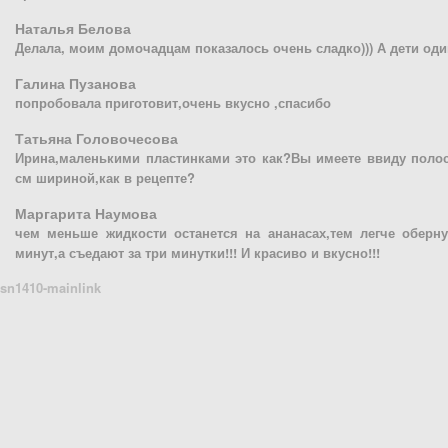
Наталья Белова
Делала, моим домочадцам показалось очень сладко))) А дети один
Галина Пузанова
попробовала приготовит,очень вкусно ,спасибо
Татьяна Головочесова
Ирина,маленькими пластинками это как?Вы имеете ввиду полоск
см шириной,как в рецепте?
Маргарита Наумова
чем меньше жидкости останется на ананасах,тем легче оберну
минут,а съедают за три минутки!!! И красиво и вкусно!!!
sn1410-mainlink