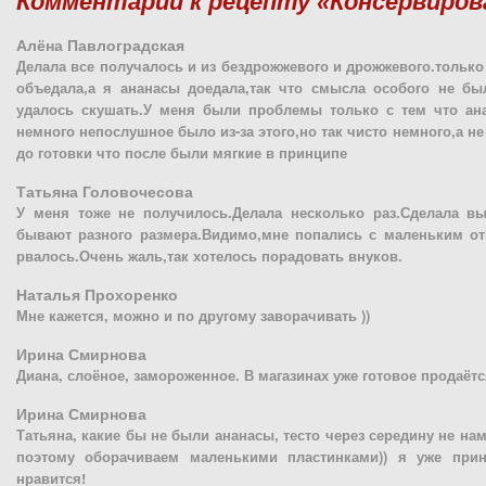
Комментарии к рецепту «Консервиров
Алёна Павлоградская
Делала все получалось и из бездрожжевого и дрожжевого.только 
объедала,а я ананасы доедала,так что смысла особого не бы
удалось скушать.У меня были проблемы только с тем что ан
немного непослушное было из-за этого,но так чисто немного,а не
до готовки что после были мягкие в принципе
Татьяна Головочесова
У меня тоже не получилось.Делала несколько раз.Сделала в
бывают разного размера.Видимо,мне попались с маленьким от
рвалось.Очень жаль,так хотелось порадовать внуков.
Наталья Прохоренко
Мне кажется, можно и по другому заворачивать ))
Ирина Смирнова
Диана, слоёное, замороженное. В магазинах уже готовое продаётс
Ирина Смирнова
Татьяна, какие бы не были ананасы, тесто через середину не намо
поэтому оборачиваем маленькими пластинками)) я уже прин
нравится!