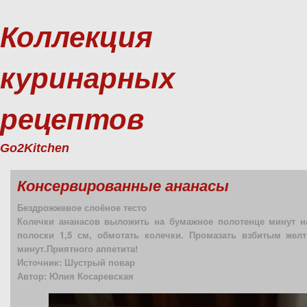
Коллекция
куринарных
рецептов
Go2Kitchen
Консервированные ананасы
Бездрожжевое слоёное тесто
Колечки ананасов выложить на бумажное полотенце минут на 
полоски 1,5 см, обмотать колечки. Промазать взбитым жел
минут.Приятного аппетита!
Источник: Шустрый повар
Автор: Юлия Косаревская