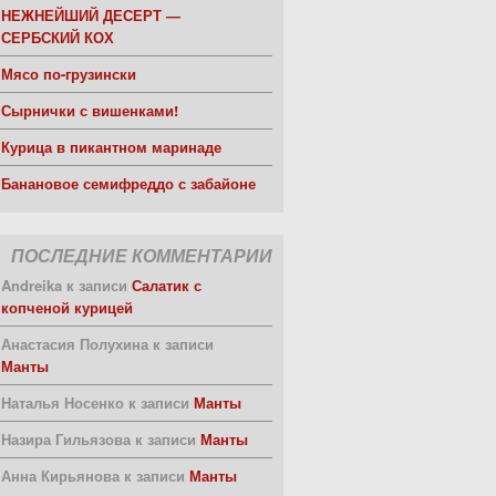
НЕЖНЕЙШИЙ ДЕСЕРТ —
СЕРБСКИЙ КОХ
Мясо по-грузински
Сырнички с вишенками!
Курица в пикантном маринаде
Банановое семифреддо с забайоне
ПОСЛЕДНИЕ КОММЕНТАРИИ
Andreika
к записи
Салатик с
копченой курицей
Анастасия Полухина
к записи
Манты
Наталья Носенко
к записи
Манты
Назира Гильязова
к записи
Манты
Анна Кирьянова
к записи
Манты