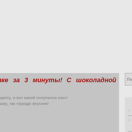
вке за 3 минуты! С шоколадной
епту, и вот какой получился кекс!
ку, так гораздо вкуснее!