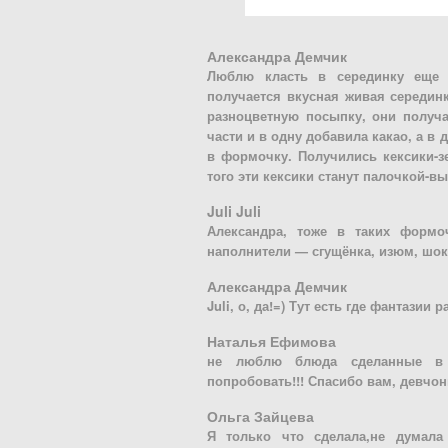
Александра Демчик
Люблю класть в серединку еще к
получается вкусная живая серединк
разноцветную посыпку, они получа
части и в одну добавила какао, а 
в формочку. Получились кексики-з
того эти кексики станут палочкой-в
Juli Juli
Александра, тоже в таких формо
наполнители — сгущёнка, изюм, шоко
Александра Демчик
Juli, о, да!=) Тут есть где фантазии р
Наталья Ефимова
не люблю блюда сделанные в 
попробовать!!! Спасибо вам, девчонк
Ольга Зайцева
Я только что сделала,не думала