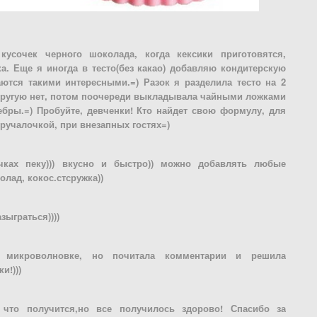
усочек черного шоколада, когда кексики приготовятся,
а. Еще я иногда в тесто(без какао) добавляю кондитерскую
ются такими интересными.=) Разок я разделила тесто на 2
в другую нет, потом поочереди выкладывала чайными ложками
ебры.=) Пробуйте, девченки! Кто найдет свою формулу, для
ыручалочкой, при внезапных гостях=)
чках пеку))) вкусно и быстро)) можно добавлять любые
лад, кокос.стсружка))
азыграться))))
микроволновке, но почитала комментарии и решила
и!)))
 что получится,но все получилось здорово! Спасибо за