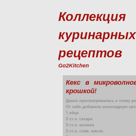
Коллекция
куринарных
рецептов
Go2Kitchen
Кекс в микроволно
крошкой!
Давно присматривалась к этому рец
От себя добавила шоколадную крош
1 яйцо
2 ст.л. сахара
3 ст.л. молока
3 ст.л. слив. масла