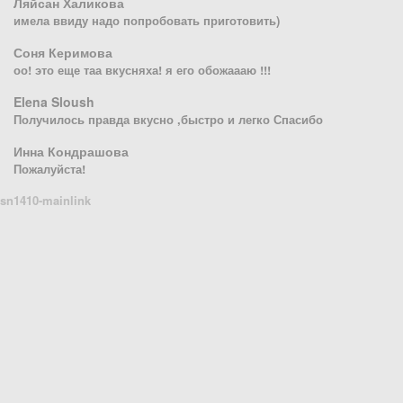
Ляйсан Халикова
имела ввиду надо попробовать приготовить)
Соня Керимова
оо! это еще таа вкусняха! я его обожаааю !!!
Elena Sloush
Получилось правда вкусно ,быстро и легко Спасибо
Инна Кондрашова
Пожалуйста!
sn1410-mainlink