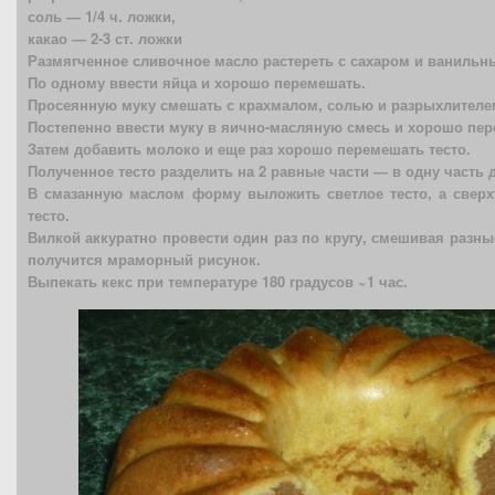
соль — 1/4 ч. ложки,
какао — 2-3 ст. ложки
Размягченное сливочное масло растереть с сахаром и ванильн
По одному ввести яйца и хорошо перемешать.
Просеянную муку смешать с крахмалом, солью и разрыхлителе
Постепенно ввести муку в яично-масляную смесь и хорошо пер
Затем добавить молоко и еще раз хорошо перемешать тесто.
Полученное тесто разделить на 2 равные части — в одну часть 
В смазанную маслом форму выложить светлое тесто, а сверх
тесто.
Вилкой аккуратно провести один раз по кругу, смешивая разны
получится мраморный рисунок.
Выпекать кекс при температуре 180 градусов ~1 час.