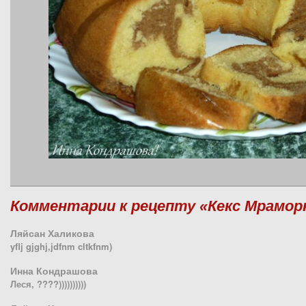
Комментарии к рецепту «Кекс Мрамо
Ляйсан Халикова
yflj gjghj,jdfnm cltkfnm)
Инна Кондрашова
Леся, ????))))))))))