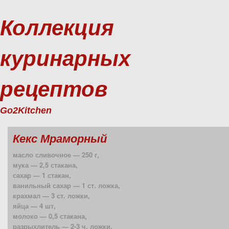
Коллекция
куринарных
рецептов
Go2Kitchen
Кекс Мраморный
масло сливочное — 250 г,
мука — 2,5 стакана,
сахар — 1 стакан,
ванильный сахар — 1 ст. ложка,
крахмал — 3 ст. ложки,
яйца — 4 шт,
молоко — 0,5 стакана,
разрыхлитель — 2-3 ч. ложки,