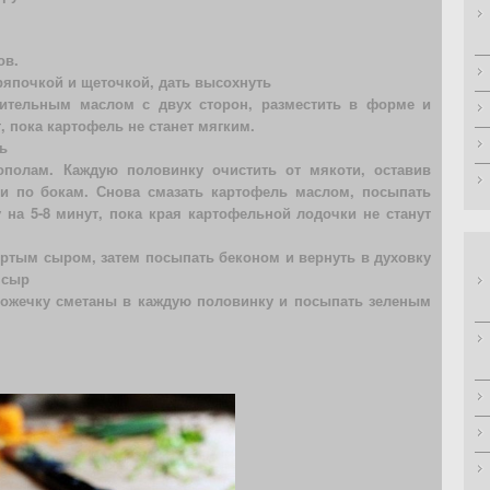
ов.
япочкой и щеточкой, дать высохнуть
тительным маслом с двух сторон, разместить в форме и
т, пока картофель не станет мягким.
ь
ополам. Каждую половинку очистить от мякоти, оставив
и по бокам. Снова смазать картофель маслом, посыпать
 на 5-8 минут, пока края картофельной лодочки не станут
ертым сыром, затем посыпать беконом и вернуть в духовку
 сыр
ложечку сметаны в каждую половинку и посыпать зеленым