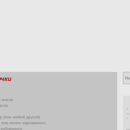
чки
о масла
асла
ер (или любой другой)
 или мелко нарезанного
 рубленного