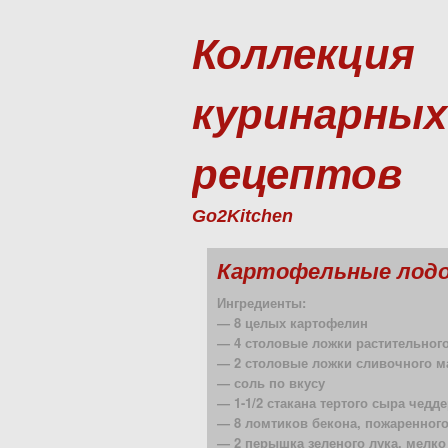
Коллекция
куринарных
рецептов
Go2Kitchen
Картофельные лодо
Ингредиенты:
— 8 целых картофелин
— 4 столовые ложки растительног
— 2 столовые ложки сливочного м
— соль по вкусу
— 1-1/2 стакана тертого сыра чедд
— 8 ломтиков бекона, пожаренного
— 2 перышка зеленого лука, мелко