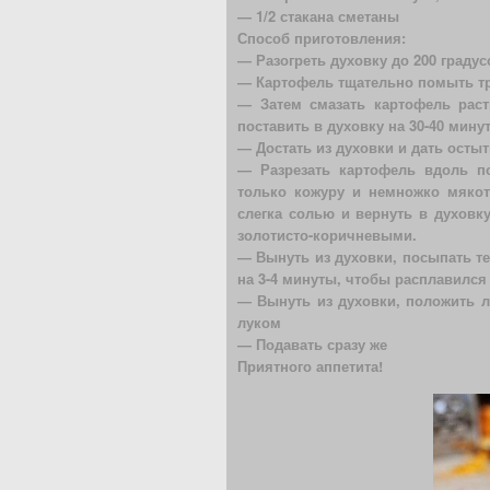
— 1/2 стакана сметаны
Способ приготовления:
— Разогреть духовку до 200 градус
— Картофель тщательно помыть тр
— Затем смазать картофель рас
поставить в духовку на 30-40 мину
— Достать из духовки и дать остыт
— Разрезать картофель вдоль п
только кожуру и немножко мякот
слегка солью и вернуть в духовку
золотисто-коричневыми.
— Вынуть из духовки, посыпать т
на 3-4 минуты, чтобы расплавился
— Вынуть из духовки, положить 
луком
— Подавать сразу же
Приятного аппетита!