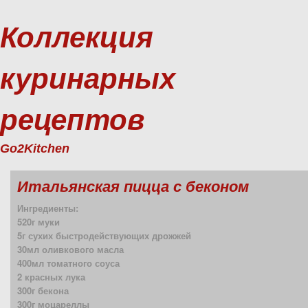
Коллекция
куринарных
рецептов
Go2Kitchen
Итальянская пицца с беконом
Ингредиенты:
520г муки
5г сухих быстродействующих дрожжей
30мл оливкового масла
400мл томатного соуса
2 красных лука
300г бекона
300г моцареллы