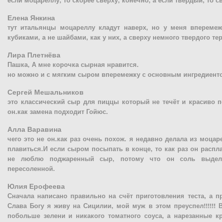
Елена Янкина
тут итальянцы моцареллу кладут наверх, но у меня вперемеж
кубиками, а не шайбами, как у них, а сверху немного твердого те
Лира Плетнёва
Пашка, А мне корочка сырная нравится.
но можно и с мягким сыром вперемежку с основным ингредиент
Сергей Мешальников
это классический сыр для пиццы который не течёт и красиво п
он.как замена подходит Гойюс.
Алла Варавина
чего это не он.как раз очень похож. я недавно делала из моцаре
плавиться.И если сыром посыпать в конце, то как раз он распла
не люблю поджаренный сыр, потому что он соль выделя
пересоленной.
Юлия Ерофеева
Сначала написано правильно на счёт приготовления теста, а при
Слава Богу я живу на Сицилии, мой муж в этом преуспел!!!!!! 
побольше зелени и никакого томатного соуса, а нарезанные 