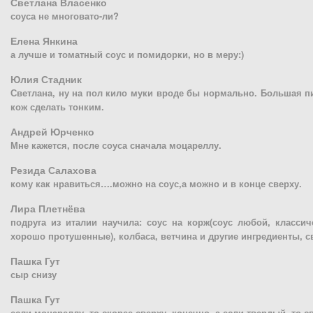
Светлана Власенко
соуса не многовато-ли?
Елена Янкина
а лучше и томатный соус и помидорки, но в меру:)
Юлия Стадник
Светлана, ну на пол кило муки вроде бы нормально. Большая п
кож сделать тонким.
Андрей Юрченко
Мне кажется, после соуса сначала моцареллу.
Резида Салахова
кому как нравиться….можно на соус,а можно и в конце сверху.
Лира Плетнёва
подруга из италии научила: соус на корж(соус любой, классич
хорошо протушенные), колбаса, ветчина и другие ингредиенты, с
Пашка Гут
сыр снизу
Пашка Гут
если моцареллу, то скорее сверху, конечно, а если твердый, то с