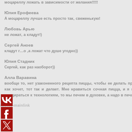
моцареллу ложать в зависимости от желания!!!!!
Юлия Ерофеева
А моцареллу лучше есть просто так, свеженькую!
Любовь Арью
не ложат, а кладут!)
Сергей Аноев
кладут г…о ,а ложат что душе угодно))
Юлия Стадник
Сергей, как раз наоборот))
Алла Варавина
вообще то, нет узаконенного рецепта пиццы, чтобы ее делать п
как хочет, тот так и делает. Мне нравиться сочная пицца, и я
придираться к технологиям, то мы печем в духовке, а надо в печ
sn1410-mainlink