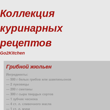
Коллекция
куринарных
рецептов
Go2Kitchen
Грибной жюльен
Ингредиенты:
— 500 г белых грибов или шампиньонов
— 2 луковицы
— 200 г сметаны
— 300 г сыра твердых сортов
— 1 зубчик чеснока
— 4 ст. л. сливочного масла
— 1 ст. л. муки