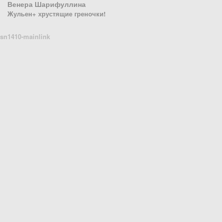
Венера Шарифуллина
Жульен+ хрустящие греночки!
sn1410-mainlink