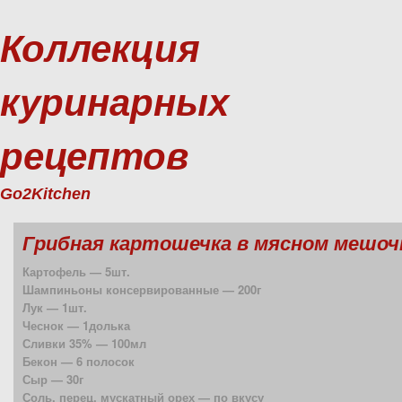
Коллекция
куринарных
рецептов
Go2Kitchen
Грибная картошечка в мясном мешоч
Картофель — 5шт.
Шампиньоны консервированные — 200г
Лук — 1шт.
Чеснок — 1долька
Сливки 35% — 100мл
Бекон — 6 полосок
Сыр — 30г
Соль, перец, мускатный орех — по вкусу