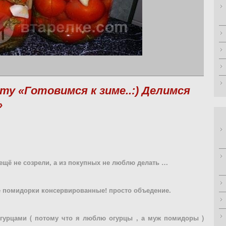
ту «Готовимся к зиме..:) Делимся
»
ещё не созрели, а из покупных не люблю делать …
е помидорки консервированные! просто объедение.
гурцами ( потому что я люблю огурцы , а муж помидоры )