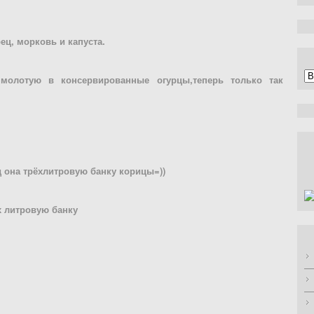
ец, морковь и капуста.
А
молотую в консервированные огурцы,теперь только так
д она трёхлитровую банку корицы=))
х литровую банку