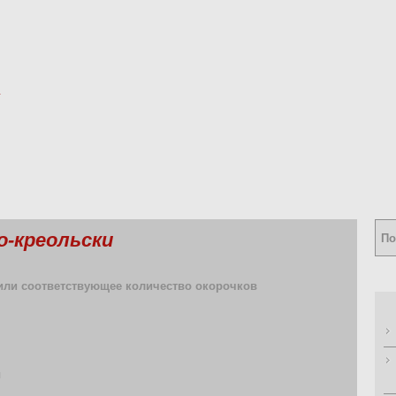
о-креольски
г или соответствующее количество окорочков
ы