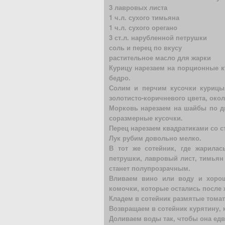
3 лавровых листа
1 ч.л. сухого тимьяна
1 ч.л. сухого орегано
3 ст.л. нарубленной петрушки
соль и перец по вкусу
растительное масло для жарки
Курицу нарезаем на порционные ку
бедро.
Солим и перчим кусочки курицы
золотисто-коричневого цвета, окол
Морковь нарезаем на шайбы по ди
соразмерные кусочки.
Перец нарезаем квадратиками со с
Лук рубим довольно мелко.
В тот же сотейник, где жарилась
петрушки, лавровый лист, тимьян 
станет полупрозрачным.
Вливаем вино или воду и хорош
комочки, которые остались после 
Кладем в сотейник размятые томат
Возвращаем в сотейник курятину, 
Доливаем воды так, чтобы она ед