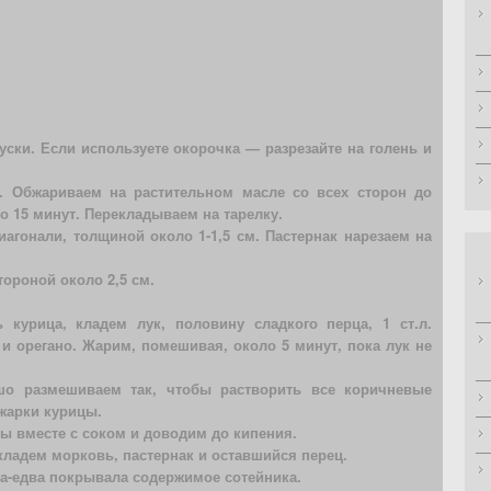
ски. Если используете окорочка — разрезайте на голень и
. Обжариваем на растительном масле со всех сторон до
о 15 минут. Перекладываем на тарелку.
агонали, толщиной около 1-1,5 см. Пастернак нарезаем на
тороной около 2,5 см.
 курица, кладем лук, половину сладкого перца, 1 ст.л.
и орегано. Жарим, помешивая, около 5 минут, пока лук не
о размешиваем так, чтобы растворить все коричневые
жарки курицы.
ы вместе с соком и доводим до кипения.
кладем морковь, пастернак и оставшийся перец.
ва-едва покрывала содержимое сотейника.