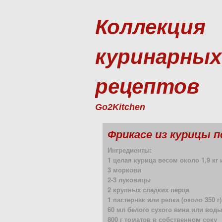
Коллекция
куринарных
рецептов
Go2Kitchen
Фрикасе из курицы п
Ингредиенты:
1 целая курица весом около 1,9 к
3 моркови
2-3 луковицы
2 крупных сладких перца
1 пастернак или репка (около 350 г)
60 мл белого сухого вина или вод
800 г томатов в собственном соку