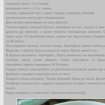
томатная паста – 2 ст.ложки
домашнее лечо — 2 ст. ложки
специи: лавровый лист, смесь перцев, петрушка, базилик
растительное масло для обжаривания
Для начала замачиваем на ночь фасоль.
Ставим варить мясной бульон примерно на час, вместе с ни
довести до кипения, а затем убавить температуру кипения. С
Через часа 1,5 вынимаем мясо, режем его брусочками. Кладем
на 30 минут.
Пока варится бульон, чистим овощи. Картофель режем неболь
Морковь и свеклу трем на крупной терке. Мелко режем лук.
В бульон выложить картофель. Плиту включить на максималь
кипения, затем снова убавить, чтобы картофель от бурн
Картофель варить примерно 10-15 минут.
Сырую свеклу спассеровать на растительном масле, далее лук 
Добавит к зажарке томатную пасту и лечо.
Кладем в борщ заправку. Теперь доводим борщ до вкуса. Доса
Конфорку выключить, накрыть крышкой и оставить томиться на
минут.
Борщ подавать со сметаной. Приятного аппетита!))))