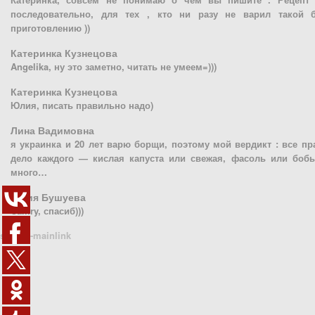
последовательно, для тех , кто ни разу не варил такой
приготовлению ))
Катеринка Кузнецова
Angelika, ну это заметно, читать не умеем=)))
Катеринка Кузнецова
Юлия, писать правильно надо)
Лина Вадимовна
я украинка и 20 лет варю борщи, поэтому мой вердикт : все п
дело каждого — кислая капуста или свежая, фасоль или бобы
много…
Юлия Бушуева
Camry, спасиб)))
sn1410-mainlink