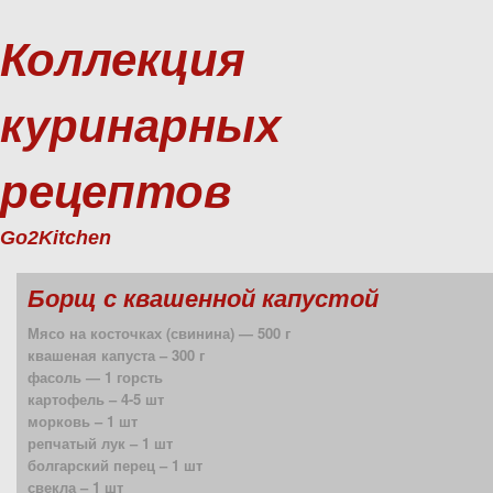
Коллекция
куринарных
рецептов
Go2Kitchen
Борщ с квашенной капустой
Мясо на косточках (свинина) — 500 г
квашеная капуста – 300 г
фасоль — 1 горсть
картофель – 4-5 шт
морковь – 1 шт
репчатый лук – 1 шт
болгарский перец – 1 шт
свекла – 1 шт