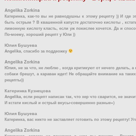
Angelika Zorkina
Катеринка, как-то вы не равнодушны к этому рецепту )) И где
быть острым ? В квашенной капусте достаточно кислоты , кстати
лимонную кислоту класть, если уж покислее хочется. Да и спос
По-моему, хороший рецепт у Юли ))
Юлия Бушуева
Angelika, спасибо за поддеожку
Angelika Zorkina
Юлия, не за что, не люблю , когда критикуют от нечего делать, а н
собаки брешут, а караван идет! Не обращайте внимание на таких
рецепты))
Катеринка Кузнецова
Angelika, если рецепт написан так, что хер что сварится, не значит
И кстати кислый и острый вкусы-совершенно разные=)
Юлия Бушуева
Катеринка, вас никто не заставляет готовить по этому рецепту! У
Angelika Zorkina
Катеринка, совсем не понимаю о чем вы пишите . Рецепт 